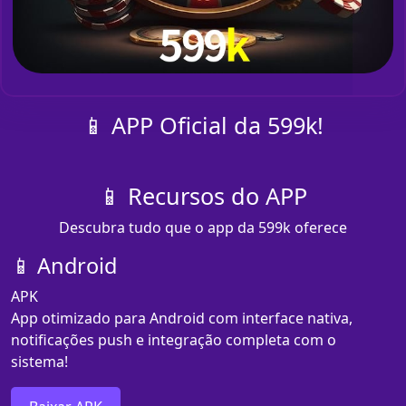
📱 APP Oficial da 599k!
📱 Recursos do APP
Descubra tudo que o app da 599k oferece
📱 Android
APK
App otimizado para Android com interface nativa,
notificações push e integração completa com o
sistema!