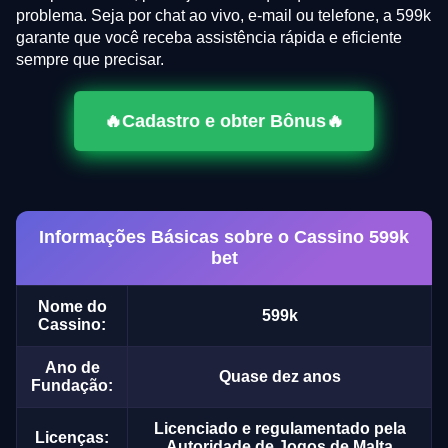
problema. Seja por chat ao vivo, e-mail ou telefone, a 599k
garante que você receba assistência rápida e eficiente
sempre que precisar.
🔥Cadastro e obter Bônus🔥
Informações Básicas sobre o Cassino 599k
bet
Nome do
599k
Cassino:
Ano de
Quase dez anos
Fundação:
Licenciado e regulamentado pela
Licenças:
Autoridade de Jogos de Malta