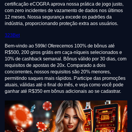
certificação eCOGRA aprova nossa prática de jogo justo,
com zero incidentes de vazamento de dados nos últimos
12 meses. Nossa segurança excede os padrões da
indústria, proporcionando proteção extra aos usuários.
323Bet
Bem-vindo ao 599k! Oferecemos 100% de bônus até
R$500, 200 giros grátis em caça-níqueis selecionados e
10% de cashback semanal. Bônus válido por 30 dias, com
requisitos de apostas de 20x. Comparado a dois
concorrentes, nossos requisitos são 20% menores,
permitindo saques mais rápidos. Participe das promoções
atuais, válidas até o final do mês, e veja como você pode
ganhar até R$350 em bônus adicionais ao se cadastrar.