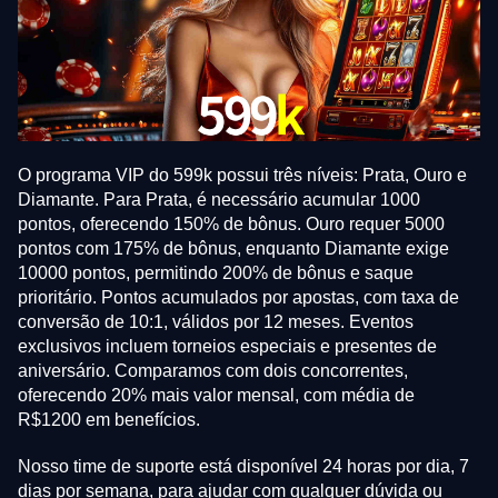
O programa VIP do 599k possui três níveis: Prata, Ouro e
Diamante. Para Prata, é necessário acumular 1000
pontos, oferecendo 150% de bônus. Ouro requer 5000
pontos com 175% de bônus, enquanto Diamante exige
10000 pontos, permitindo 200% de bônus e saque
prioritário. Pontos acumulados por apostas, com taxa de
conversão de 10:1, válidos por 12 meses. Eventos
exclusivos incluem torneios especiais e presentes de
aniversário. Comparamos com dois concorrentes,
oferecendo 20% mais valor mensal, com média de
R$1200 em benefícios.
Nosso time de suporte está disponível 24 horas por dia, 7
dias por semana, para ajudar com qualquer dúvida ou