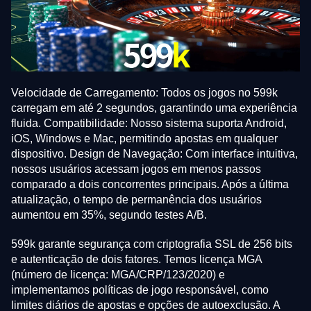
Velocidade de Carregamento: Todos os jogos no 599k
carregam em até 2 segundos, garantindo uma experiência
fluida. Compatibilidade: Nosso sistema suporta Android,
iOS, Windows e Mac, permitindo apostas em qualquer
dispositivo. Design de Navegação: Com interface intuitiva,
nossos usuários acessam jogos em menos passos
comparado a dois concorrentes principais. Após a última
atualização, o tempo de permanência dos usuários
aumentou em 35%, segundo testes A/B.
599k garante segurança com criptografia SSL de 256 bits
e autenticação de dois fatores. Temos licença MGA
(número de licença: MGA/CRP/123/2020) e
implementamos políticas de jogo responsável, como
limites diários de apostas e opções de autoexclusão. A