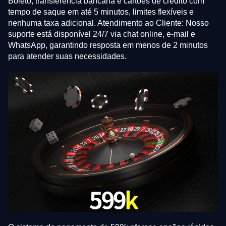
Boleto, transferência bancária e cartões de crédito com
tempo de saque em até 5 minutos, limites flexíveis e
nenhuma taxa adicional. Atendimento ao Cliente: Nosso
suporte está disponível 24/7 via chat online, e-mail e
WhatsApp, garantindo resposta em menos de 2 minutos
para atender suas necessidades.