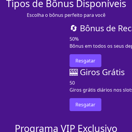
Tipos de Bônus Disponíveis
Escolha o bônus perfeito para você
🔄 Bônus de Re
50%
Bônus em todos os seus de
Resgatar
🎰 Giros Grátis
50
Giros grátis diários nos slot
Resgatar
Programa VIP Exclusivo