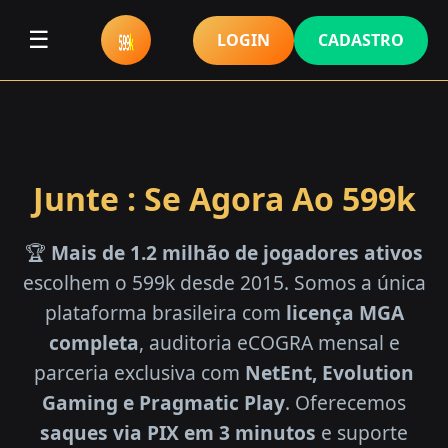
☰
LOGIN
CADASTRO
Junte : Se Agora Ao 599k
🏆
Mais de 1.2 milhão de jogadores ativos
escolhem o 599k desde 2015. Somos a única
plataforma brasileira com
licença MGA
completa
, auditoria eCOGRA mensal e
parceria exclusiva com
NetEnt, Evolution
Gaming e Pragmatic Play
. Oferecemos
saques via PIX em 3 minutos
e suporte