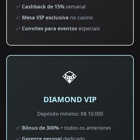
✅
Cashback de 15%
semanal
✅
Mesa VIP exclusiva
no casino
✅
Convites para eventos
especiais
💎
DIAMOND VIP
Depósito mínimo: R$ 10.000
✅
Bônus de 300%
+ todos os anteriores
✅
Gerente pessoal
dedicado