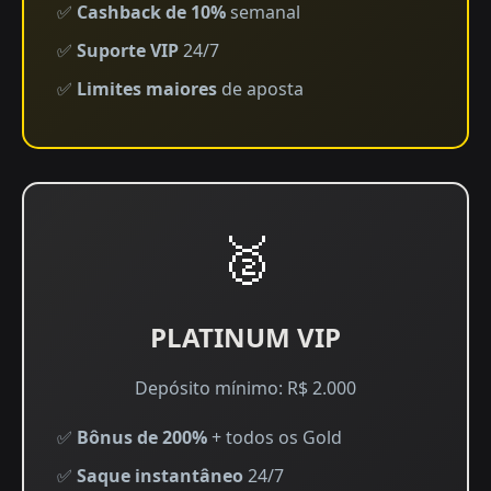
✅
Cashback de 10%
semanal
✅
Suporte VIP
24/7
✅
Limites maiores
de aposta
🥈
PLATINUM VIP
Depósito mínimo: R$ 2.000
✅
Bônus de 200%
+ todos os Gold
✅
Saque instantâneo
24/7