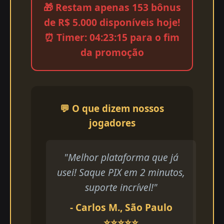
🎁 Restam apenas 153 bônus
de R$ 5.000 disponíveis hoje!
⏰ Timer: 04:23:15 para o fim
da promoção
💬 O que dizem nossos
jogadores
"Melhor plataforma que já
usei! Saque PIX em 2 minutos,
suporte incrível!"
- Carlos M., São Paulo
⭐⭐⭐⭐⭐