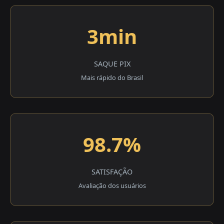
3min
SAQUE PIX
Mais rápido do Brasil
98.7%
SATISFAÇÃO
Avaliação dos usuários