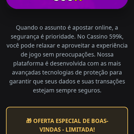
Quando o assunto é apostar online, a
segurança é prioridade. No Cassino 599k,
você pode relaxar e aproveitar a experiência
de jogo sem preocupações. Nossa
plataforma é desenvolvida com as mais
avançadas tecnologias de proteção para
garantir que seus dados e suas transações
estejam sempre seguros.
🎁 OFERTA ESPECIAL DE BOAS-
VINDAS - LIMITADA!