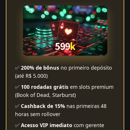
✅
200% de bônus
no primeiro depósito
(até R$ 5.000)
✅
100 rodadas grátis
em slots premium
(Book of Dead, Starburst)
✅
Cashback de 15%
nas primeiras 48
horas sem rollover
✅
Acesso VIP imediato
com gerente