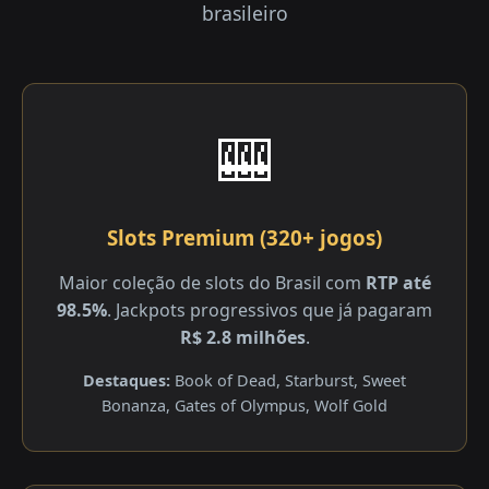
brasileiro
🎰
Slots Premium (320+ jogos)
Maior coleção de slots do Brasil com
RTP até
98.5%
. Jackpots progressivos que já pagaram
R$ 2.8 milhões
.
Destaques:
Book of Dead, Starburst, Sweet
Bonanza, Gates of Olympus, Wolf Gold