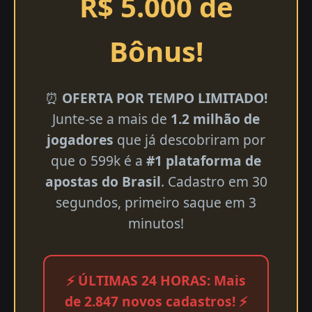
R$ 5.000 de
Bônus!
⏰
OFERTA POR TEMPO LIMITADO!
Junte-se a mais de
1.2 milhão de
jogadores
que já descobriram por
que o 599k é a
#1 plataforma de
apostas do Brasil
. Cadastro em 30
segundos, primeiro saque em 3
minutos!
⚡ ÚLTIMAS 24 HORAS: Mais
de 2.847 novos cadastros! ⚡