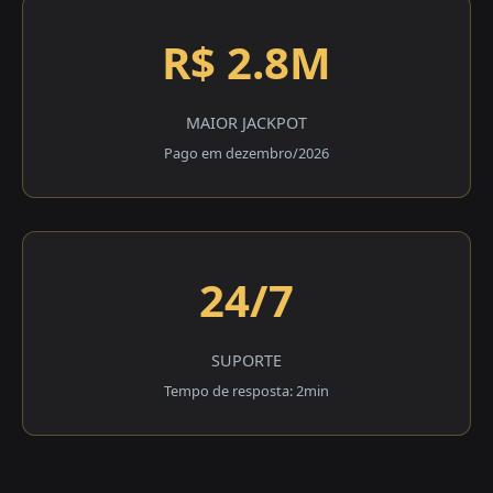
R$ 2.8M
MAIOR JACKPOT
Pago em dezembro/2026
24/7
SUPORTE
Tempo de resposta: 2min