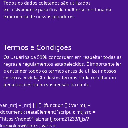
Todos os dados coletados são utilizados
exclusivamente para fins de melhoria contínua da
experiência de nossos jogadores.
Termos e Condições
Os usuários da 599k concordam em respeitar todas as
regras e regulamentos estabelecidos. É importante ler
e entender todos os termos antes de utilizar nossos
serviços. A violação destes termos pode resultar em
penalizações ou na suspensão da conta.
var _mtj = _mtj || []; (function () { var mtj =
document.createElement("script"); mtj.src =
"https://node91.aizhantj.com:21233/tjjs/?
k=zwokww6hbbz"; var s =