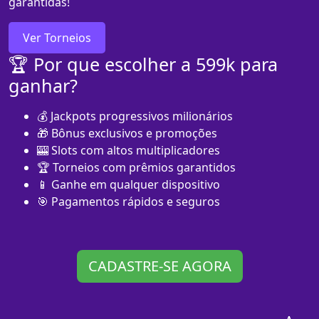
garantidas!
Ver Torneios
🏆 Por que escolher a 599k para
ganhar?
💰 Jackpots progressivos milionários
🎁 Bônus exclusivos e promoções
🎰 Slots com altos multiplicadores
🏆 Torneios com prêmios garantidos
📱 Ganhe em qualquer dispositivo
🎯 Pagamentos rápidos e seguros
CADASTRE-SE AGORA