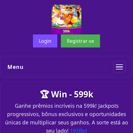
Login
Registrar-se
Menu
🏆 Win - 599k
Ganhe prêmios incríveis na 599k! Jackpots
progressivos, bônus exclusivos e oportunidades
únicas de multiplicar seus ganhos. A sorte está ao
seu lado!
192Bet