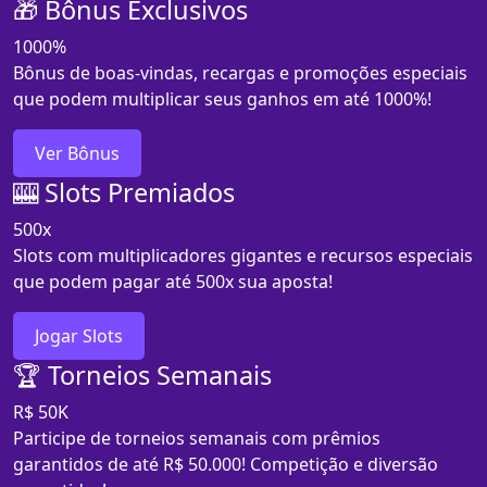
🎁 Bônus Exclusivos
1000%
Bônus de boas-vindas, recargas e promoções especiais
que podem multiplicar seus ganhos em até 1000%!
Ver Bônus
🎰 Slots Premiados
500x
Slots com multiplicadores gigantes e recursos especiais
que podem pagar até 500x sua aposta!
Jogar Slots
🏆 Torneios Semanais
R$ 50K
Participe de torneios semanais com prêmios
garantidos de até R$ 50.000! Competição e diversão