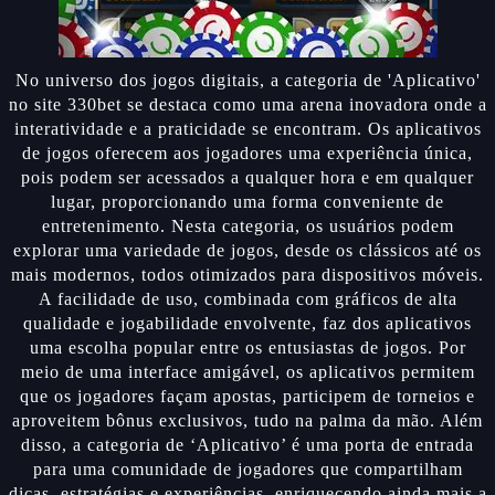
No universo dos jogos digitais, a categoria de 'Aplicativo'
no site 330bet se destaca como uma arena inovadora onde a
interatividade e a praticidade se encontram. Os aplicativos
de jogos oferecem aos jogadores uma experiência única,
pois podem ser acessados a qualquer hora e em qualquer
lugar, proporcionando uma forma conveniente de
entretenimento. Nesta categoria, os usuários podem
explorar uma variedade de jogos, desde os clássicos até os
mais modernos, todos otimizados para dispositivos móveis.
A facilidade de uso, combinada com gráficos de alta
qualidade e jogabilidade envolvente, faz dos aplicativos
uma escolha popular entre os entusiastas de jogos. Por
meio de uma interface amigável, os aplicativos permitem
que os jogadores façam apostas, participem de torneios e
aproveitem bônus exclusivos, tudo na palma da mão. Além
disso, a categoria de ‘Aplicativo’ é uma porta de entrada
para uma comunidade de jogadores que compartilham
dicas, estratégias e experiências, enriquecendo ainda mais a