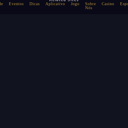
de
Eventos
Dicas
Aplicativo
Jogo
Sobre
Casino
Espo
Nós