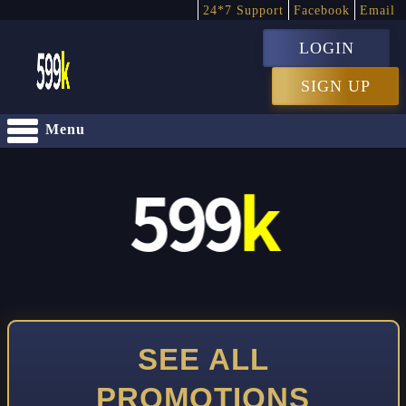
24*7 Support
Facebook
Email
LOGIN
SIGN UP
Menu
SEE ALL
PROMOTIONS