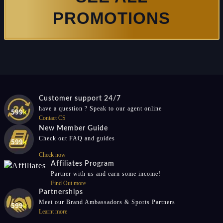
PROMOTIONS
Customer support 24/7
have a question ? Speak to our agent online
Contact CS
New Member Guide
Check out FAQ and guides
Check now
Affiliates Program
Partner with us and earn some income!
Find Out more
Partnerships
Meet our Brand Ambassadors & Sports Partners
Learnt more