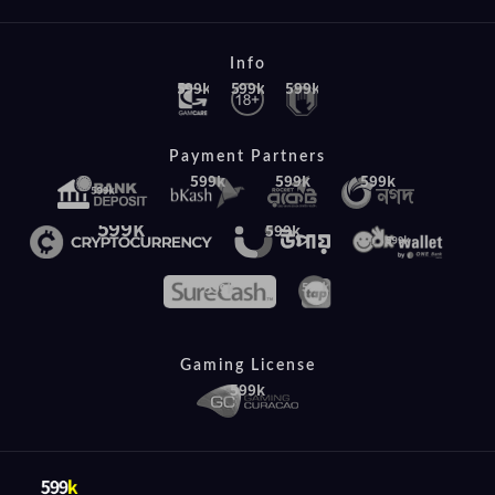
Info
Payment Partners
Gaming License