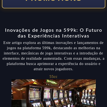
Inovações de Jogos na 599k: O Futuro
das Experiências Interativas
Este artigo explora as últimas inovações e lançamentos de
jogos na plataforma 599k, destacando as melhorias na
interface, mecânicas de jogo interativas e a introdução de
elementos de realidade aumentada. Com essas mudanças, a
plataforma busca aprimorar a experiência do usuário e
atrair novos jogadores.
55cc