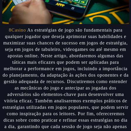
8Casino
As estratégias de jogo são fundamentais para
qualquer jogador que deseja aprimorar suas habilidades e
maximizar suas chances de sucesso em jogos de estratégia,
seja em jogos de tabuleiro, videogames ou até mesmo em
apostas online. Neste artigo, abordaremos algumas das
táticas mais eficazes que podem ser aplicadas para
melhorar a performance em jogos, incluindo a importância
do planejamento, da adaptação às ações dos oponentes e da
gestão adequada de recursos. Discutiremos como entender
as mecânicas do jogo e antecipar as jogadas dos
adversários são elementos-chave para desenvolver uma
vitória eficaz. Também analisaremos exemplos práticos de
estratégias utilizadas em jogos populares, que podem servir
como inspiração para os leitores. Por fim, ofereceremos
dicas sobre como praticar e refinar essas estratégias no dia
a dia, garantindo que cada sessão de jogo seja não apenas