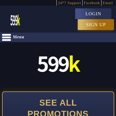
24*7 Support
Facebook
Email
LOGIN
SIGN UP
Menu
SEE ALL
PROMOTIONS