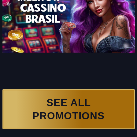
SEE ALL
PROMOTIONS