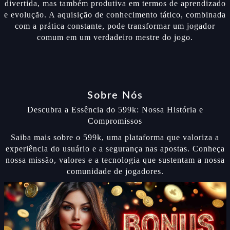
divertida, mas também produtiva em termos de aprendizado
e evolução. A aquisição de conhecimento tático, combinada
com a prática constante, pode transformar um jogador
comum em um verdadeiro mestre do jogo.
Sobre Nós
Descubra a Essência do 599k: Nossa História e
Compromissos
Saiba mais sobre o 599k, uma plataforma que valoriza a
experiência do usuário e a segurança nas apostas. Conheça
nossa missão, valores e a tecnologia que sustentam a nossa
comunidade de jogadores.