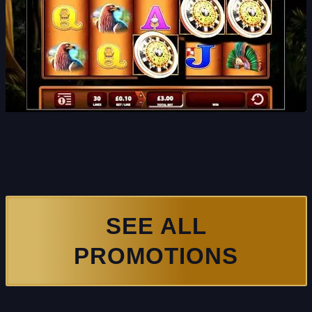
SEE ALL
PROMOTIONS