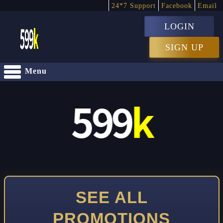
24*7 Support
Facebook
Email
LOGIN
SIGN UP
Menu
SEE ALL
PROMOTIONS