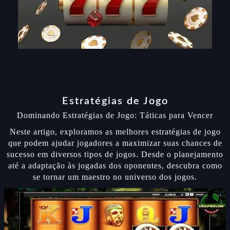
Estratégias de Jogo
Dominando Estratégias de Jogo: Táticas para Vencer
Neste artigo, exploramos as melhores estratégias de jogo
que podem ajudar jogadores a maximizar suas chances de
sucesso em diversos tipos de jogos. Desde o planejamento
até a adaptação às jogadas dos oponentes, descubra como
se tornar um maestro no universo dos jogos.