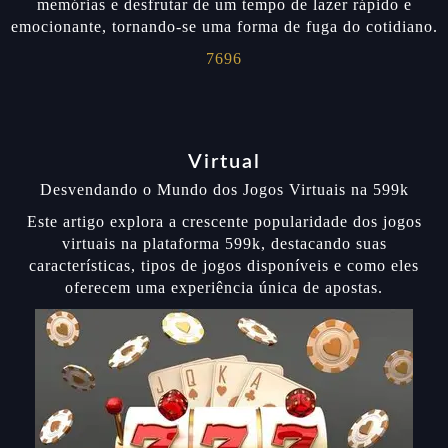
memórias e desfrutar de um tempo de lazer rápido e
emocionante, tornando-se uma forma de fuga do cotidiano.
7696
Virtual
Desvendando o Mundo dos Jogos Virtuais na 599k
Este artigo explora a crescente popularidade dos jogos
virtuais na plataforma 599k, destacando suas
características, tipos de jogos disponíveis e como eles
oferecem uma experiência única de apostas.